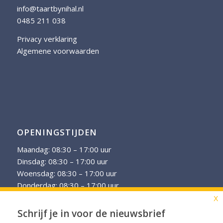
info@taartbynihal.nl
0485 211 038
Privacy verklaring
Algemene voorwaarden
OPENINGSTIJDEN
Maandag: 08:30 – 17:00 uur
Dinsdag: 08:30 – 17:00 uur
Woensdag: 08:30 – 17:00 uur
Donderdag: 08:30 – 17:00 uur
Vrijdag: 08:30 – 17:00 uur
X
Schrijf je in voor de nieuwsbrief
Op verzoek zijn afspraken in de avonduren mogelijk.