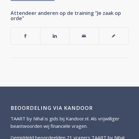
Attendeer anderen op de training "Je zaak op
orde"
BEOORDELING VIA KANDOOR
TAART by Nihal is gids bij
Kandoor.nl
. Als vrijwilliger
beantwoorden wij financiële vragen.
Gemiddeld beoordeelden 21 vragers TAART by Nihal